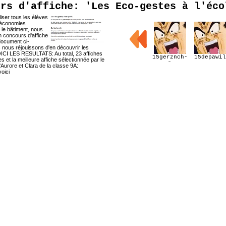
urs d'affiche: 'Les Eco-gestes à l'éco
liser tous les élèves
x économies
 le bâtiment, nous
 concours d'affiche
ocument ci-
nous réjouissons d'en découvrir les
OICI LES RESULTATS: Au total, 23 affiches
15gerznch-
15depawil
es et la meilleure affiche sélectionnée par le
a
 d'Aurore et Clara de la classe 9A:
oici