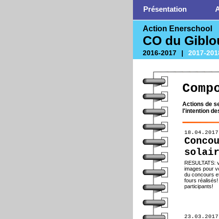
Présentation
A
Action Enerschool
CO du Giblo
2016-2017
|
2017-201
Comp
Actions de s
l'intention d
18.04.2017
Conco
solai
RESULTATS: vo
images pour vo
du concours et
fours réalisés
participa
23.03.2017