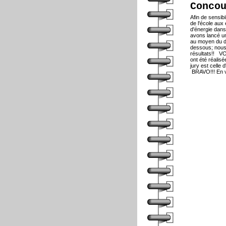
Conco
Afin de sensibi
de l'école au
d'énergie dans
avons lancé un
au moyen du d
dessous; nous 
résultats!! V
ont été réalisé
jury est celle
BRAVO!!! En v