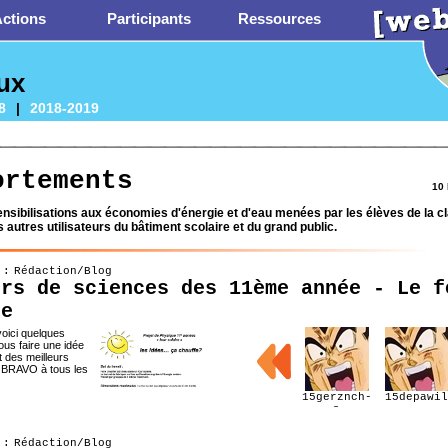
ctions
Participants
Ressources
ux
8
|
2018-2019
ortements
10 
ensibilisations aux économies d'énergie et d'eau menées par les élèves de la c
es autres utilisateurs du bâtiment scolaire et du grand public.
 : Rédaction/Blog
urs de sciences des 11ème année - Le f
re
ici quelques
us faire une idée
 des meilleurs
! BRAVO à tous les
nts!
15gerznch-
15depawil
a
 : Rédaction/Blog