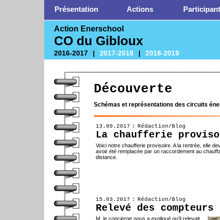
Présentation
Actions
Participan
Action Enerschool
CO du Gibloux
2016-2017
|
2017-2018
|
2018-2019
Découverte
Schémas et représentations des circuits éner
13.09.2017 : Rédaction/Blog
La chaufferie proviso
Voici notre chaufferie provisoire. A la rentrée, elle dev
avoir été remplacée par un raccordement au chauff
distance.
15.03.2017 : Rédaction/Blog
Relevé des compteurs 
M. le concierge nous a expliqué qu'il relevait