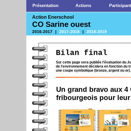
Présentation
Actions
Participan
Action Enerschool
CO Sarine ouest
2016-2017
|
2017-2018
|
2018-2019
Bilan final
Sur cette page sera publiée l'évaluation du 
de l'environnement décidera en fonction du tra
une coupe symbolique (bronze, argent ou or).
Un grand bravo aux 4 
fribourgeois pour leu