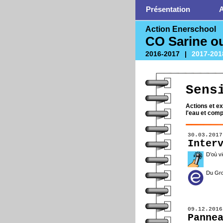
Présentation
A
Action Enerschool
CO Sarine o
2016-2017
|
2017-201
Sens
Actions et ex
l'eau et comp
30.03.2017
Inter
D’où vi
Du Gro
09.12.2016
Panne