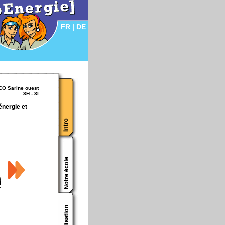
FR
|
DE
CO Sarine ouest
3H - 3I
énergie et
-
celiine19-
DCfullRac-
ceelinee
09
on