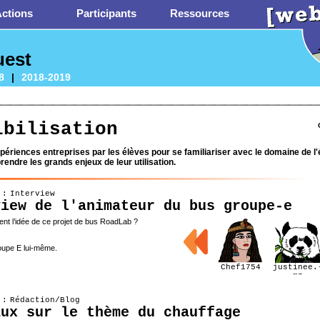
ctions
Participants
Ressources
uest
8
|
2018-2019
ibilisation
périences entreprises par les élèves pour se familiariser avec le domaine de l'
rendre les grands enjeux de leur utilisation.
 : Interview
view de l'animateur du bus groupe-e
ent l’idée de ce projet de bus RoadLab ?
upe E lui-même.
Chef1754
justinee.
mz
 : Rédaction/Blog
aux sur le thème du chauffage