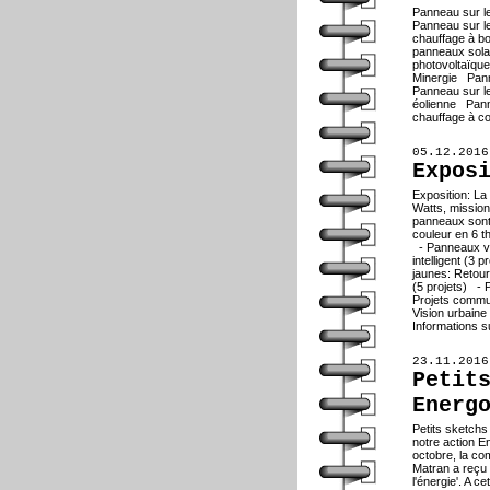
Panneau sur 
Panneau sur l
chauffage à b
panneaux sola
photovoltaïqu
Minergie Pann
Panneau sur le
éolienne Pann
chauffage à c
05.12.2016
Expos
Exposition: La
Watts, missio
panneaux sont 
couleur en 6 t
- Panneaux ve
intelligent (3
jaunes: Retour
(5 projets) -
Projets commu
Vision urbaine
Informations s
23.11.2016
Petit
Energ
Petits sketchs
notre action E
octobre, la c
Matran a reçu s
l'énergie'. A c