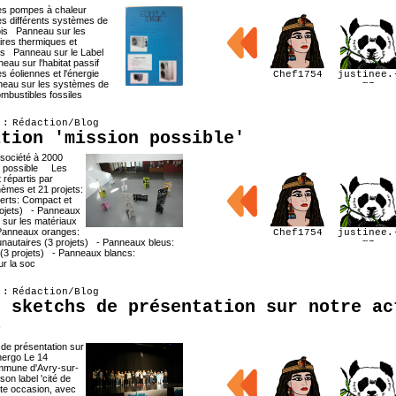
les pompes à chaleur
es différents systèmes de
ois Panneau sur les
ires thermiques et
es Panneau sur le Label
eau sur l'habitat passif
s éoliennes et l'énergie
Chef1754
justinee.
eau sur les systèmes de
mz
ombustibles fossiles
 : Rédaction/Blog
ition 'mission possible'
 société à 2000
n possible Les
répartis par
hèmes et 21 projets:
rts: Compact et
 projets) - Panneaux
 sur les matériaux
 Panneaux oranges:
Chef1754
justinee.
nautaires (3 projets) - Panneaux bleus:
mz
 (3 projets) - Panneaux blancs:
ur la soc
 : Rédaction/Blog
s sketchs de présentation sur notre ac
o
 de présentation sur
nergo Le 14
ommune d'Avry-sur-
on label 'cité de
ette occasion, avec