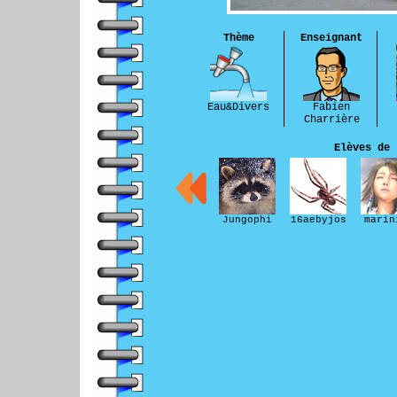
Thème
Enseignant
Eau&Divers
Fabien
Charrière
Elèves de 
Jungophi
16aebyjos
marin