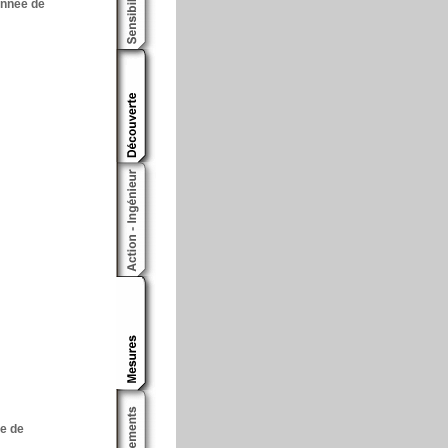
année de
ée de