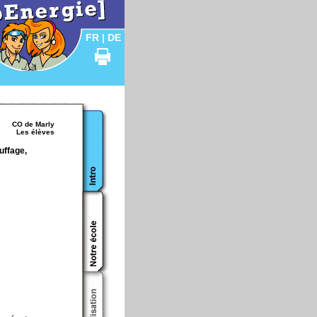
FR
|
DE
CO de Marly
Les élèves
uffage,