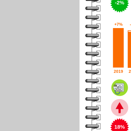
-2%
18%