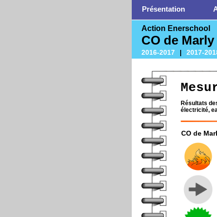
Présentation
A
Action Enerschool
CO de Marly
2016-2017
|
2017-201
Mesu
Résultats des
électricité, e
CO de Mar