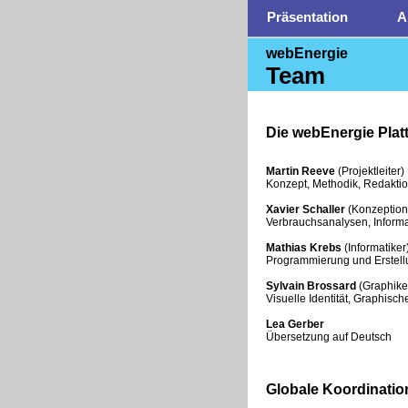
Präsentation
A
webEnergie
Team
Die webEnergie Plat
Martin Reeve
(Projektleiter)
Konzept, Methodik, Redaktio
Xavier Schaller
(Konzeption
Verbrauchsanalysen, Informa
Mathias Krebs
(Informatiker
Programmierung und Erstel
Sylvain Brossard
(Graphike
Visuelle Identität, Graphische
Lea Gerber
Übersetzung auf Deutsch
Globale Koordinatio