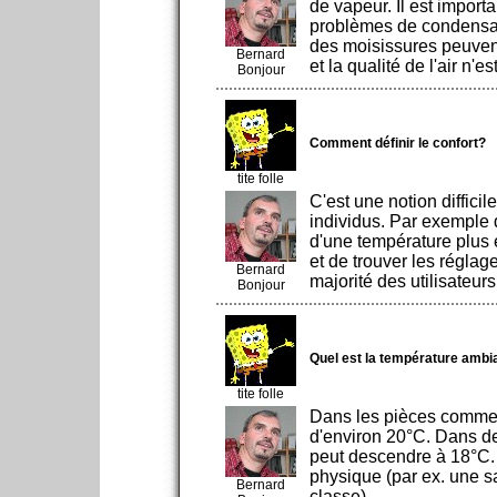
de vapeur. Il est importa
problèmes de condensatio
des moisissures peuven
Bernard
et la qualité de l'air n'e
Bonjour
Comment définir le confort?
tite folle
C'est une notion diffici
individus. Par exemple 
d'une température plus é
et de trouver les réglag
Bernard
majorité des utilisateurs
Bonjour
Quel est la température amb
tite folle
Dans les pièces comme 
d'environ 20°C. Dans d
peut descendre à 18°C. 
physique (par ex. une s
Bernard
classe).