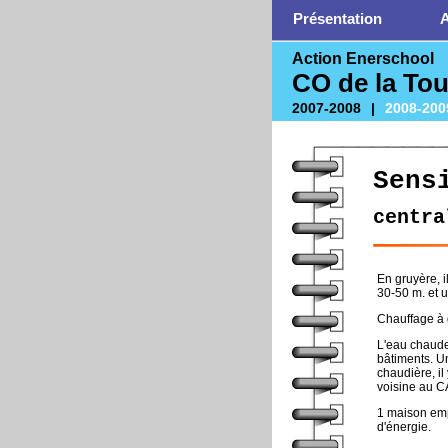
Présentation
A
Action Enerschool
CO de la To
2007-2008
|
2008-200
Sens
centra
En gruyère, 
30-50 m. et u
Chauffage à 
L'eau chaude
bâtiments. U
chaudière, il
voisine au C
1 maison emp
d'énergie.