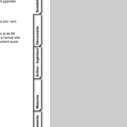
nt apporter
a env. vers
in et de 80
 l'arrivé elle
uisent aussi