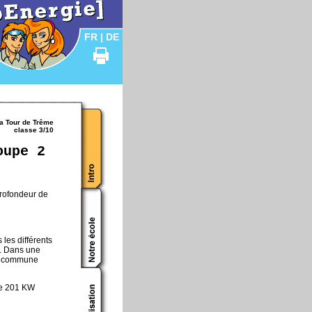
FR
|
DE
a Tour de Trême
classe 3/10
oupe 2
profondeur de
les différents
e. Dans une
tre commune
ie 201 KW