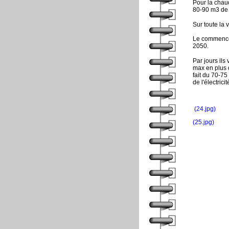
Pour la chaud
80-90 m3 de 
Sur toute la 
Le commencem
2050.
Par jours ils
max en plus d
fait du 70-7
de l'électric
(24.jpg)
(25.jpg)