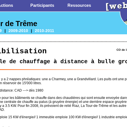
ctions
Participants
Ressources
ur de Trême
9
|
2009-2010
|
2010-2011
ibilisation
CO de l
le de chauffage à distance à bulle gr
il y a 2 nappes phréatiques: une a Charmey, une a Grandvillard. Les puits ont une 
n réservoir de 15'000 litres.
distance: CAD ---> dès 1980
 pour les bâtiments se chauffe dans des chaudières qui sont ensuite envoyée dans 
ne centrale de chauffe au palus (à gruyère énergie) et une derrière espace gruyèr
 y a 3.5 KW. Pour fin 2008, ils prévoient de relié Riaz, La Tour-de-Trême et les au
AD.
loie 15 KW d'énergie// 1 immeuble emploie 100 KW d'énergie// 1 industrie emplo