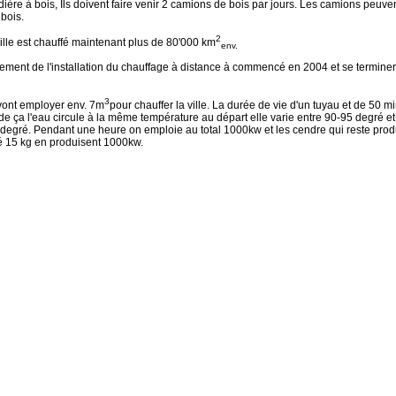
ière à bois, Ils doivent faire venir 2 camions de bois par jours. Les camions peuve
bois.
2
ville est chauffé maintenant plus de 80'000 km
env.
ent de l'installation du chauffage à distance à commencé en 2004 et se terminer
3
 vont employer env. 7m
pour chauffer la ville. La durée de vie d'un tuyau et de 50 m
e ça l'eau circule à la même température au départ elle varie entre 90-95 degré et à
5 degré. Pendant une heure on emploie au total 1000kw et les cendre qui reste prod
ité 15 kg en produisent 1000kw.