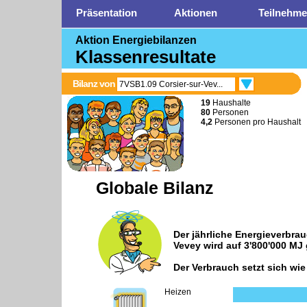
Präsentation
Aktionen
Teilnehme
Aktion Energiebilanzen
Klassenresultate
Bilanz von
7VSB1.09 Corsier-sur-Vev...
19
Haushalte
80
Personen
4,2
Personen pro Haushalt
Globale Bilanz
Der jährliche Energieverbra
Vevey
wird auf
3'800'000 MJ
Der Verbrauch setzt sich wi
Heizen