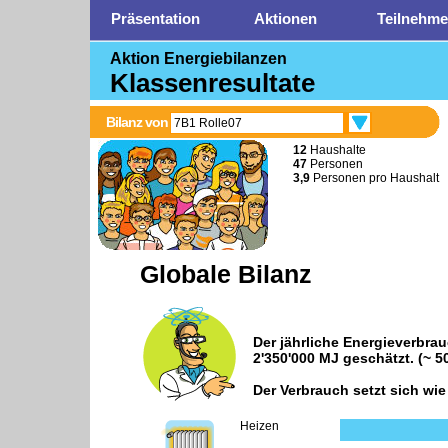
Präsentation
Aktionen
Teilnehme
Aktion Energiebilanzen
Klassenresultate
Bilanz von
7B1 Rolle07
12
Haushalte
47
Personen
3,9
Personen pro Haushalt
Globale Bilanz
Der jährliche Energieverbra
2'350'000 MJ
geschätzt. (~ 5
Der Verbrauch setzt sich wi
Heizen