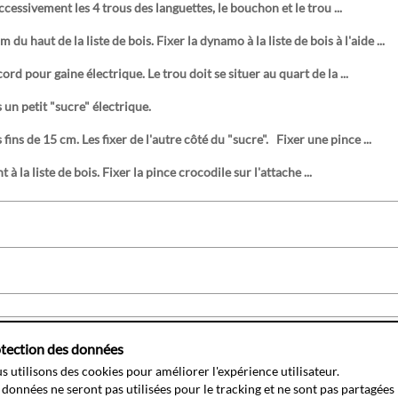
ccessivement les 4 trous des languettes, le bouchon et le trou ...
du haut de la liste de bois. Fixer la dynamo à la liste de bois à l'aide ...
ord pour gaine électrique. Le trou doit se situer au quart de la ...
s un petit "sucre" électrique.
fins de 15 cm. Les fixer de l'autre côté du "sucre". Fixer une pince ...
à la liste de bois. Fixer la pince crocodile sur l'attache ...
10.2008
Finalité
Produire de l'électricité
Langue(s)
français
d
tection des données
tin
Domaine
Energie
License
Développement durable
s utilisons des cookies pour améliorer l'expérience utilisateur.
o-energie
 données ne seront pas utilisées pour le tracking et ne sont pas partagées