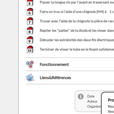
Passer la longue vis par l'avant en traversant su
Faire un trou à l'aide d'une chignole (M4) à 1 cm 
Trouer avec l’aide de la chignole la pièce de racc
Replier les "pattes" de la diode et les visser dan
Dénuder les extrémités des deux fils électriques 
Terminer de visser le tube en le fixant solidement 
Fonctionnement
Liens&Références
Date
20.
Pro
Auteur
Mar
Nou
Organisme
inf
Vos