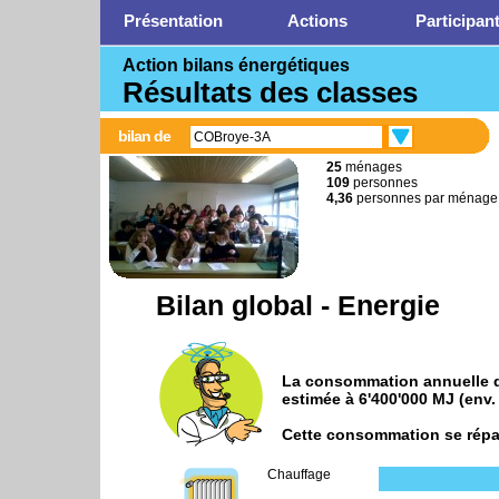
Présentation
Actions
Participan
Action bilans énergétiques
Résultats des classes
bilan de
COBroye-3A
25
ménages
109
personnes
4,36
personnes par ménage
Bilan global - Energie
La consommation annuelle d'
estimée à
6'400'000 MJ
(env.
Cette consommation se répar
Chauffage