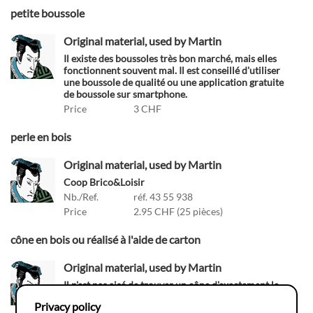
petite boussole
Original material, used by Martin
Il existe des boussoles très bon marché, mais elles
fonctionnent souvent mal. Il est conseillé d'utiliser
une boussole de qualité ou une application gratuite
de boussole sur smartphone.
Price
3 CHF
perle en bois
Original material, used by Martin
Coop Brico&Loisir
Nb./Ref.
réf. 43 55 938
Price
2.95 CHF (25 pièces)
cône en bois ou réalisé à l'aide de carton
Original material, used by Martin
Il n'est pas aisé de trouver un cône d'exactement la
même taille. Une alternative simple et d'en créer un
Privacy policy
avec du carton (partir d'un cercle de 12.25 cm de