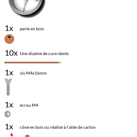
1x
perle en bois
10x
Une dizaine de cure-dents
1x
vis M4x16mm
1x
écrou M4
1x
cône en bois ou réalisé à l'aide de carton