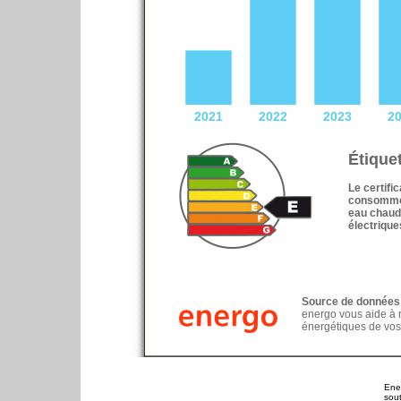
Étique
Le certifi
consomme e
eau chaud
électrique
Source de données
energo vous aide à 
énergétiques de vos
Ene
sout