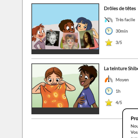
Drôles de têtes
Très facile
30min
3/5
La teinture Shib
Moyen
1h
4/5
Pro
Nou
Vos