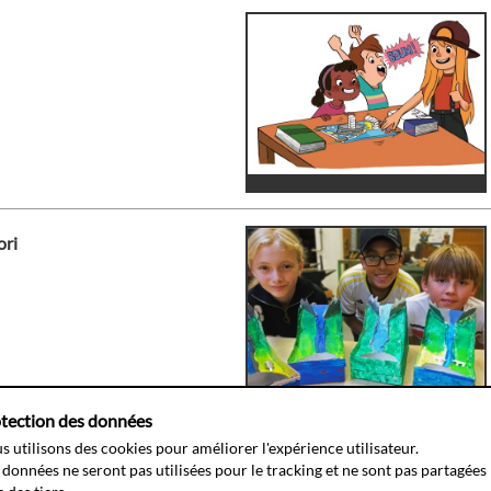
ori
tection des données
s utilisons des cookies pour améliorer l'expérience utilisateur.
1
2
3
4
5
6
7
...
18
 données ne seront pas utilisées pour le tracking et ne sont pas partagées