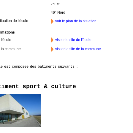
7°Est
46° Nord
ituation de l'école
voir le plan de la situation ..
ormations
 l'école
visiter le site de l'école ..
e la commune
visiter le site de la commune ..
le est composée des bâtiments suivants :
timent sport & culture