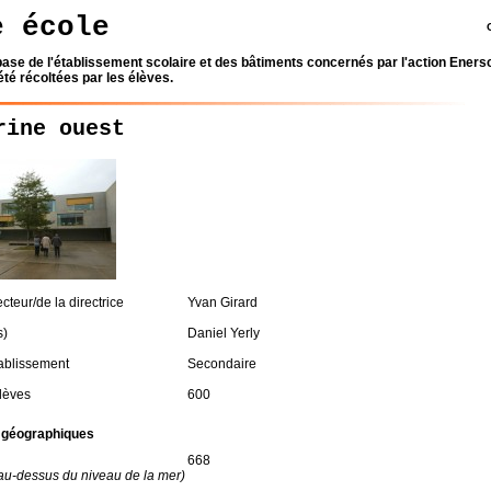
e école
ase de l'établissement scolaire et des bâtiments concernés par l'action Eners
té récoltées par les élèves.
rine ouest
cteur/de la directrice
Yvan Girard
s)
Daniel Yerly
tablissement
Secondaire
lèves
600
s géographiques
668
au-dessus du niveau de la mer)