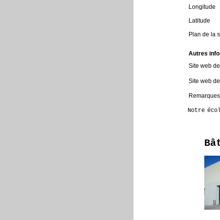
Longitude
Latitude
Plan de la s
Autres inf
Site web de
Site web d
Remarques
Notre éco
Bâ