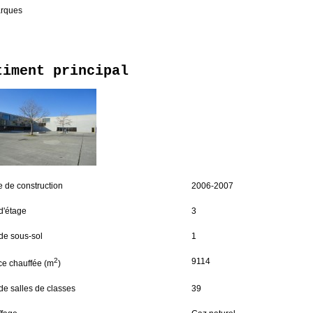
rques
timent principal
 de construction
2006-2007
d'étage
3
de sous-sol
1
2
9114
ce chauffée (m
)
de salles de classes
39