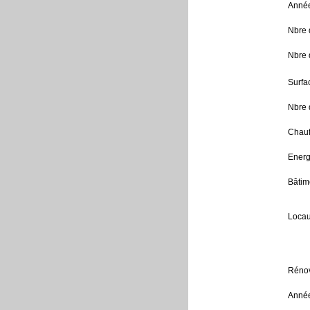
Année
Nbre 
Nbre 
Surfa
Nbre 
Chauf
Energ
Bâtime
Locau
Rénov
Année