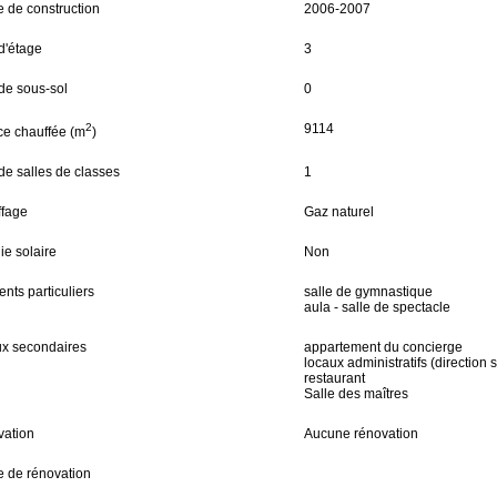
 de construction
2006-2007
d'étage
3
de sous-sol
0
2
9114
ce chauffée (m
)
de salles de classes
1
fage
Gaz naturel
ie solaire
Non
nts particuliers
salle de gymnastique
aula - salle de spectacle
x secondaires
appartement du concierge
locaux administratifs (direction s
restaurant
Salle des maîtres
ation
Aucune rénovation
 de rénovation