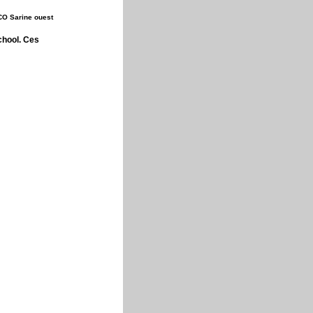
CO Sarine ouest
chool. Ces