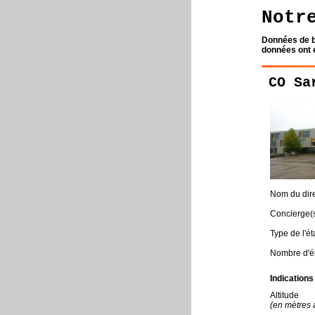
Notr
Données de b
données ont é
CO Sa
Nom du dire
Concierge(
Type de l'é
Nombre d'é
Indication
Altitude
(en mètres 