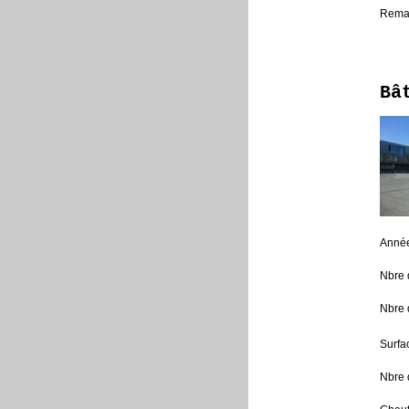
Rema
Bâ
Année
Nbre 
Nbre 
Surfa
Nbre 