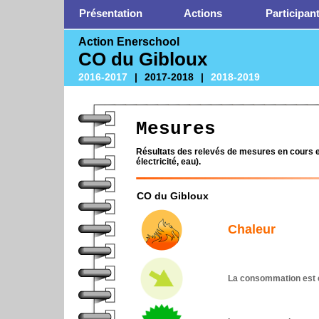
Présentation
Actions
Participan
Action Enerschool
CO du Gibloux
2016-2017
|
2017-2018
|
2018-2019
Mesures
Résultats des relevés de mesures en cours ef
électricité, eau).
CO du Gibloux
Chaleur
La consommation est e