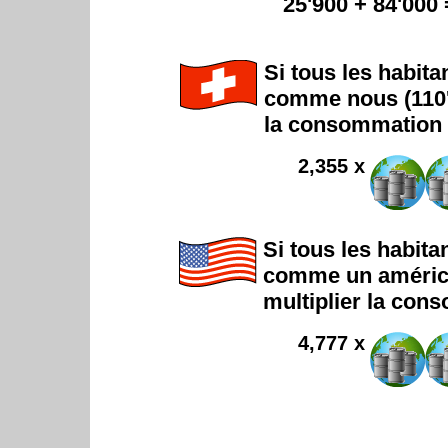
25'900 + 84'000
Si tous les habit
comme nous (
110
la consommation m
2,355 x
Si tous les habit
comme un américai
multiplier la cons
4,777 x