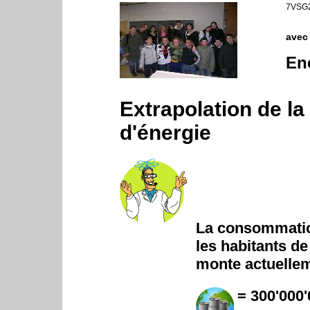
7VSG2
avec 
En
Extrapolation de 
d'énergie
La consommation
les habitants de 
monte actuellem
= 300'000