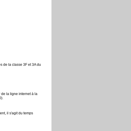
s de la classe 3F et 3A du
e la ligne internet à la
0).
nt, il s'agit du temps