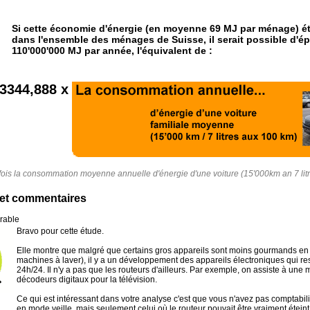
Si cette économie d'énergie (en moyenne 69 MJ par ménage) éta
dans l'ensemble des ménages de Suisse, il serait possible d'é
110'000'000 MJ par année, l'équivalent de :
3344,888 x
ois la consommation moyenne annuelle d'énergie d'une voiture (15'000km an 7 li
et commentaires
rable
Bravo pour cette étude.
Elle montre que malgré que certains gros appareils sont moins gourmands en é
machines à laver), il y a un développement des appareils électroniques qui res
24h/24. Il n'y a pas que les routeurs d'ailleurs. Par exemple, on assiste à une m
décodeurs digitaux pour la télévision.
Ce qui est intéressant dans votre analyse c'est que vous n'avez pas comptabili
en mode veille, mais seulement celui où le routeur pouvait être vraiment éteint