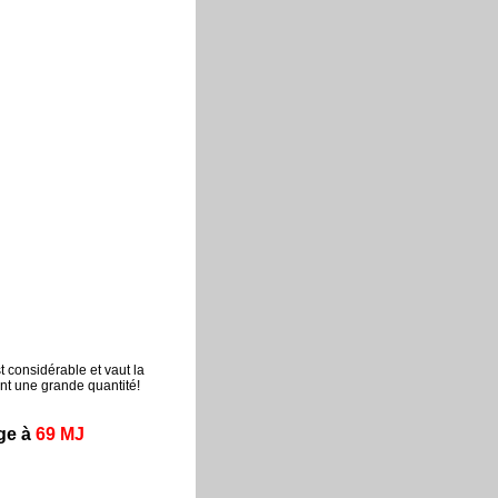
 considérable et vaut la
font une grande quantité!
ge à
69 MJ