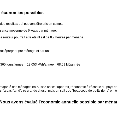
s économies possibles
des résultats qui peuvent être pris en compte.
ssance moyenne de 6 watts par ménage.
e routeur pourrait être éteint est de 8.7 heures par ménage.
ut épargner par ménage et par an:
 x 365 jours/année = 19.053 kWh/année = 68.59 MJ/année
majorité des ménages en Suisse ont cet appareil, l'économie à l'échelle du pays est
ela n'a pas l'air d'être grande chose, mais on sait que "beaucoup de petits riens" en 
Nous avons évalué l'économie annuelle possible par ména