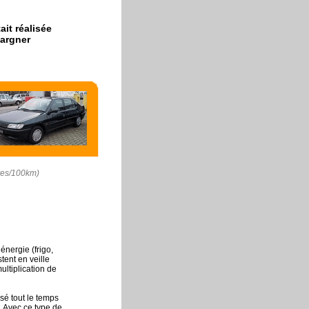
it réalisée
pargner
tres/100km)
nergie (frigo,
tent en veille
ultiplication de
sé tout le temps
. Avec ce type de