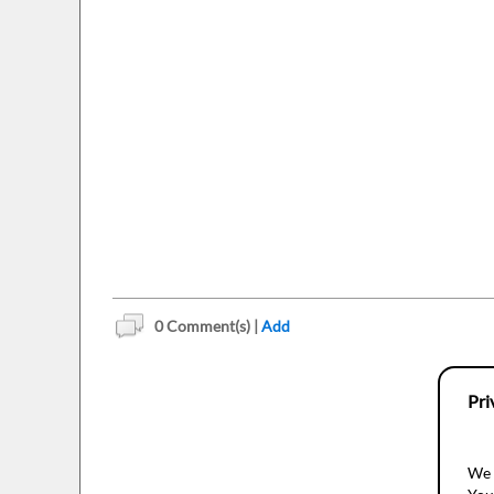
0
Comment(s) |
Add
Pri
We 